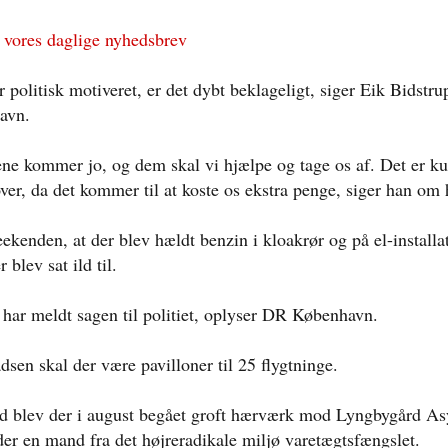
 vores daglige nyhedsbrev
r politisk motiveret, er det dybt beklageligt, siger Eik Bidstru
avn.
ene kommer jo, og dem skal vi hjælpe og tage os af. Det er k
over, da det kommer til at koste os ekstra penge, siger han om
ekenden, at der blev hældt benzin i kloakrør og på el-installa
 blev sat ild til.
r meldt sagen til politiet, oplyser DR København.
dsen skal der være pavilloner til 25 flygtninge.
d blev der i august begået groft hærværk mod Lyngbygård Asy
der en mand fra det højreradikale miljø varetægtsfængslet.