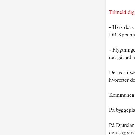
Tilmeld dig
- Hvis det e
DR Københ
- Flygtning
det går ud 
Det var i we
hvorefter der
Kommunen ha
På byggepla
På Djurslan
den sag sid