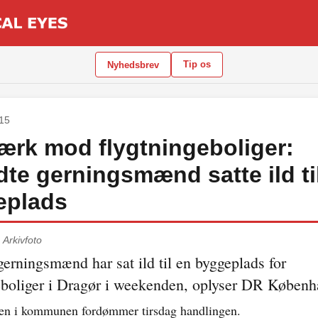
Tip os
Nyhedsbrev
015
rk mod flygtningeboliger:
te gerningsmænd satte ild ti
eplads
.
Arkivfoto
erningsmænd har sat ild til en byggeplads for
eboliger i Dragør i weekenden, oplyser DR Københ
en i kommunen fordømmer tirsdag handlingen.