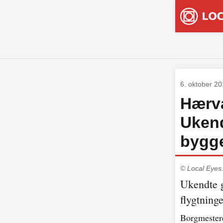
6. oktober 2
Hærvæ
Ukend
bygg
© Local Eyes
Ukendte g
flygtning
Borgmester