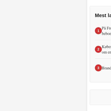
Mest l
På Fr
1
beboe
Københ
2
om en
Brand
3