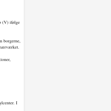
p (V) ifølge
un borgerne,
 hærværket.
tioner,
lcenter. I