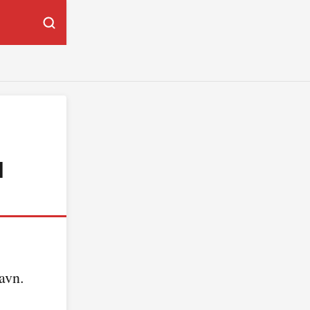
l
avn.