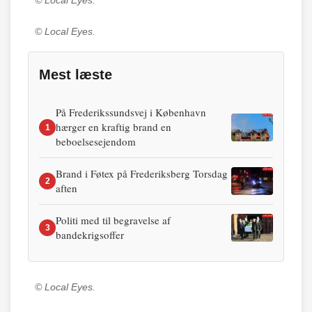
© Local Eyes.
© Local Eyes.
Mest læste
På Frederikssundsvej i København
hærger en kraftig brand en
1
beboelsesejendom
Brand i Føtex på Frederiksberg Torsdag
2
aften
Politi med til begravelse af
3
bandekrigsoffer
© Local Eyes.