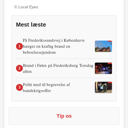
© Local Eyes.
Mest læste
På Frederikssundsvej i København
hærger en kraftig brand en
1
beboelsesejendom
Brand i Føtex på Frederiksberg Torsdag
2
aften
Politi med til begravelse af
3
bandekrigsoffer
Tip os