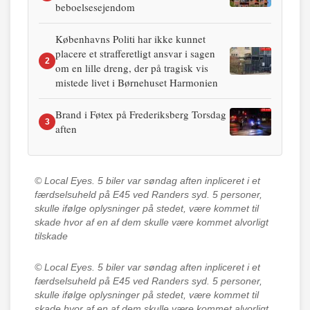
beboelsesejendom
Københavns Politi har ikke kunnet
placere et strafferetligt ansvar i sagen
2
om en lille dreng, der på tragisk vis
mistede livet i Børnehuset Harmonien
Brand i Føtex på Frederiksberg Torsdag
3
aften
© Local Eyes.
5 biler var søndag aften inpliceret i et
færdselsuheld på E45 ved Randers syd. 5 personer,
skulle ifølge oplysninger på stedet, være kommet til
skade hvor af en af dem skulle være kommet alvorligt
tilskade
© Local Eyes.
5 biler var søndag aften inpliceret i et
færdselsuheld på E45 ved Randers syd. 5 personer,
skulle ifølge oplysninger på stedet, være kommet til
skade hvor af en af dem skulle være kommet alvorligt