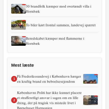
30 brandfolk kæmper mod overtændt villa i
Hornbæk
To biler kørt frontal sammen, landevej spærret
Beredskabet kæmper med flammerne i
Hornbæk
Mest læste
På Frederikssundsvej i København hærger
1
en kraftig brand en beboelsesejendom
Københavns Politi har ikke kunnet placere
et strafferetligt ansvar i sagen om en lille
2
dreng, der på tragisk vis mistede livet i
Børnehuset Harmonien