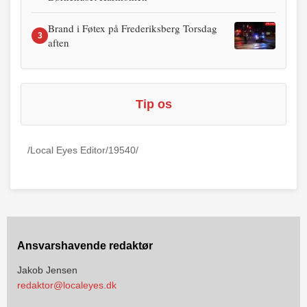
Brand i Føtex på Frederiksberg Torsdag
3
aften
Tip os
/Local Eyes Editor/19540/
Ansvarshavende redaktør
Jakob Jensen
redaktor@localeyes.dk