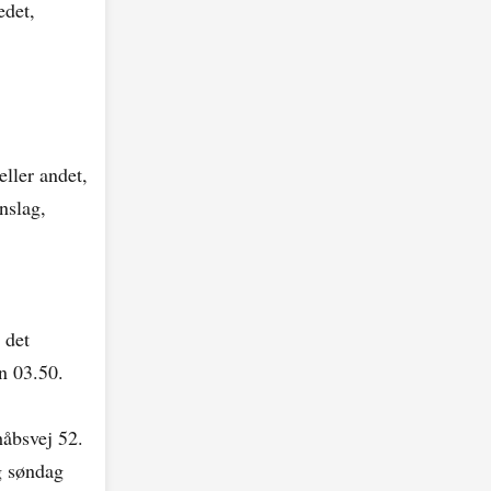
edet,
eller andet,
nslag,
 det
n 03.50.
håbsvej 52.
g søndag