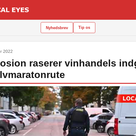
Tip os
Nyhedsbrev
r 2022
osion raserer vinhandels in
lvmaratonrute