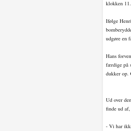
klokken 11.
Ifølge Henr
bomberydder
udgøre en f
Hans forvent
færdige på 
dukker op. 
Ud over den
finde ud af
- Vi har ik