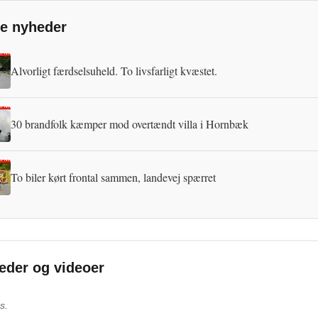
e nyheder
Alvorligt færdselsuheld. To livsfarligt kvæstet.
30 brandfolk kæmper mod overtændt villa i Hornbæk
To biler kørt frontal sammen, landevej spærret
leder og videoer
s.