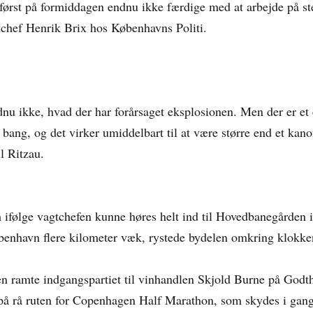
r først på formiddagen endnu ikke færdige med at arbejde på st
gtchef Henrik Brix hos Københavns Politi.
dnu ikke, hvad der har forårsaget eksplosionen. Men der er et 
 bang, og det virker umiddelbart til at være større end et kano
l Ritzau.
 ifølge vagtchefen kunne høres helt ind til Hovedbanegården i
benhavn flere kilometer væk, rystede bydelen omkring klokke
n ramte indgangspartiet til vinhandlen Skjold Burne på Godt
på rå ruten for Copenhagen Half Marathon, som skydes i gan