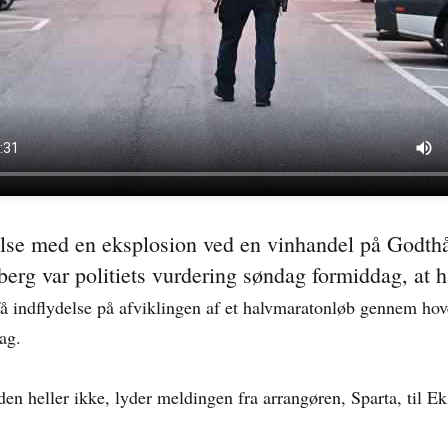
.
else med en eksplosion ved en vinhandel på Godth
berg var politiets vurdering søndag formiddag, at
få indflydelse på afviklingen af et halvmaratonløb gennem ho
ag.
en heller ikke, lyder meldingen fra arrangøren, Sparta, til Ek