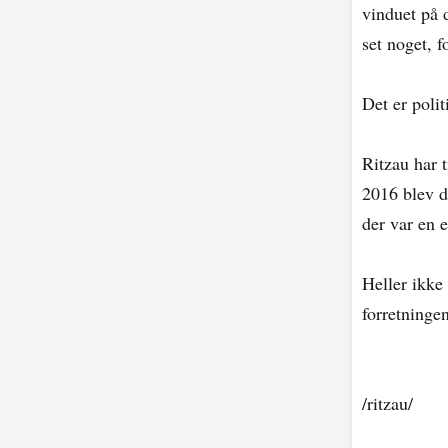
vinduet på 
set noget, f
Det er poli
Ritzau har 
2016 blev d
der var en 
Heller ikke
forretninge
/ritzau/