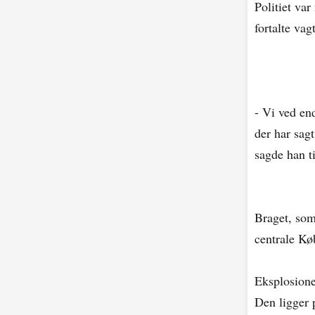
Politiet va
fortalte va
- Vi ved en
der har sagt
sagde han ti
Braget, som
centrale Kø
Eksplosione
Den ligger 