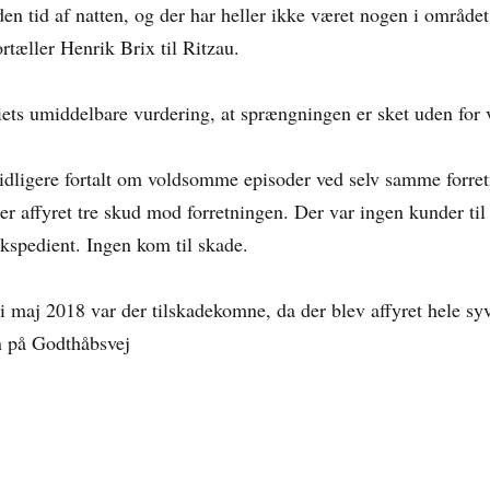
den tid af natten, og der har heller ikke været nogen i område
ortæller Henrik Brix til Ritzau.
tiets umiddelbare vurdering, at sprængningen er sket uden for
tidligere fortalt om voldsomme episoder ved selv samme forretn
er affyret tre skud mod forretningen. Der var ingen kunder til
ekspedient. Ingen kom til skade.
 i maj 2018 var der tilskadekomne, da der blev affyret hele s
n på Godthåbsvej