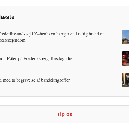
læste
rederikssundsvej i København hærger en kraftig brand en
oelsesejendom
d i Føtex på Frederiksberg Torsdag aften
ti med til begravelse af bandekrigsoffer
Tip os