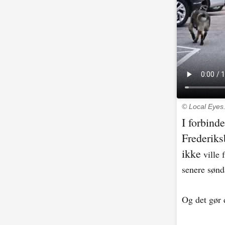
© Local Eyes
I forbind
Frederiks
ikke
ville 
senere sønd
Og det gør d