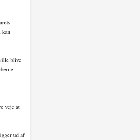
arets
m kan
ille blive
øberne
e veje at
igger ud af