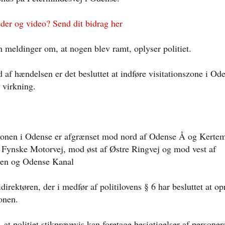
eder og video? Send dit bidrag her
n meldinger om, at nogen blev ramt, oplyser politiet.
 af hændelsen er det besluttet at indføre visitationszone i O
 virkning.
zonen i Odense er afgrænset mod nord af Odense Å og Kertem
Fynske Motorvej, mod øst af Østre Ringvej og mod vest af
jen og Odense Kanal
idirektøren, der i medfør af politilovens § 6 har besluttet at op
zonen.
 at politiet stikprøvevis kan foretage besigtigelser af persone