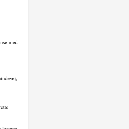
dense med
indevej,
rette
rs legeme