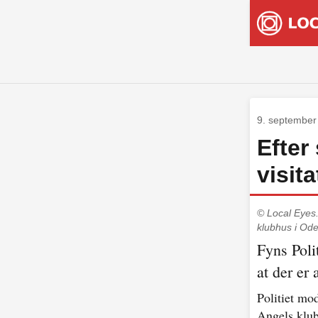
9. september
Efter
visit
© Local Eyes
klubhus i Od
Fyns Poli
at der er
Politiet mo
Angels klub