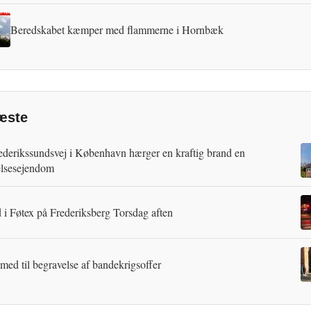
Beredskabet kæmper med flammerne i Hornbæk
æste
ederikssundsvej i København hærger en kraftig brand en
lsesejendom
 i Føtex på Frederiksberg Torsdag aften
 med til begravelse af bandekrigsoffer