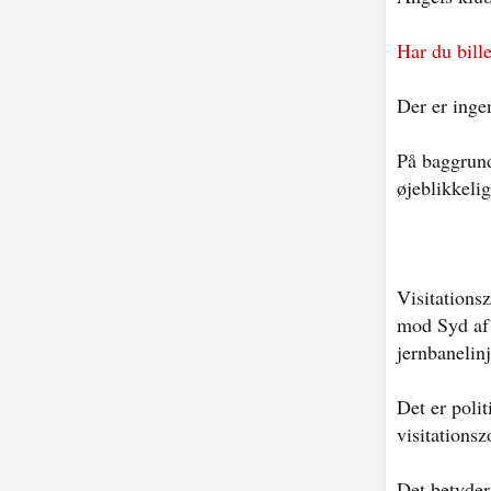
Har du bill
Der er inge
På baggrund
øjeblikkelig
Visitations
mod Syd af 
jernbanelin
Det er polit
visitations
Det betyder,