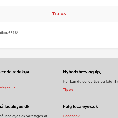
Tip os
ditor/6818/
vende redaktør
Nyhedsbrev og tip,
n
Her kan du sende tips og foto til
aleyes.dk
Tip os
å localeyes.dk
Følg localeyes.dk
på localeyes.dk varetages af
Facebook