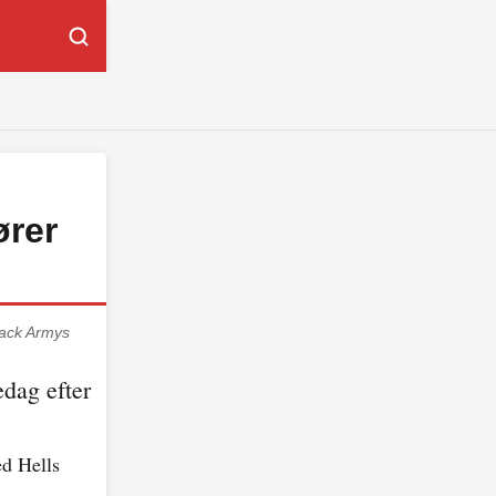
ører
Black Armys
edag efter
ed Hells