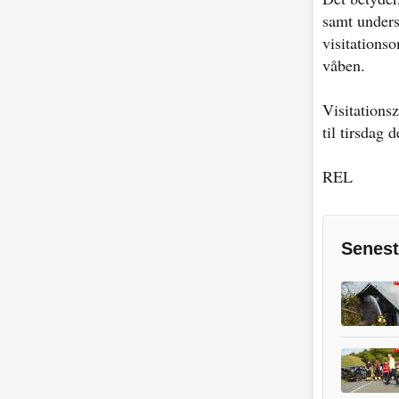
samt unders
visitations
våben.
Visitations
til tirsdag
REL
Senest