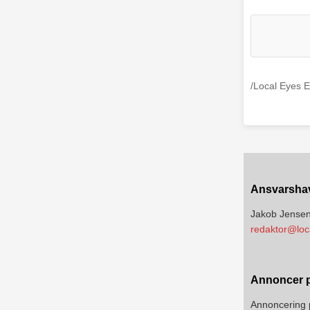
/Local Eyes E
Ansvarsha
Jakob Jense
redaktor@loc
Annoncer p
Annoncering 