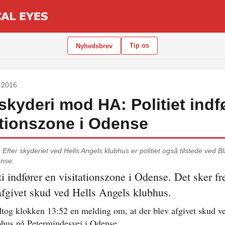
Tip os
Nyhedsbrev
 2016
 skyderi mod HA: Politiet indf
ationszone i Odense
.
Efter skyderiet ved Hells Angels klubhus er politiet også tilstede ved 
ense.
ti indfører en visitationszone i Odense. Det sker fr
 afgivet skud ved Hells Angels klubhus.
dtog klokken 13:52 en melding om, at der blev afgivet skud v
hus på Petermindesvej i Odense.