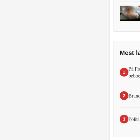
Mest l
På Fr
1
beboe
Brand
2
Politi
3