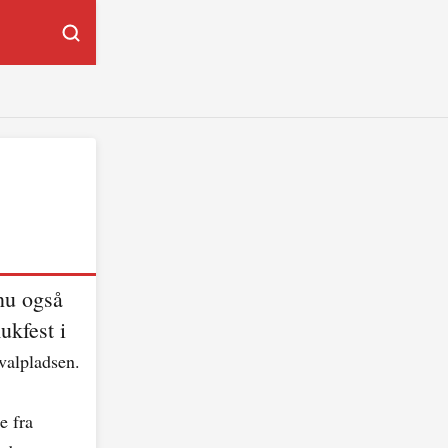
 nu også
ukfest i
ivalpladsen.
e fra