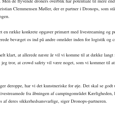
. Men de flyvende droners overblik har potentiale til mere end
hristian Clemmensen Møller, der er partner i Dronops, som stå
ngen.
vet en række konkrete opgaver primært med livestreaming og pr
erede bevæget os ind på andre områder inden for logistik og c
helt klart, at allerede næste år vil vi komme til at dække langt 
 jeg tror, at crowd safety vil være noget, som vi kommer til a
ger deroppe, har vi det kunstneriske for øje. Det skal se godt
i livestreamede fra åbningen af campingområdet Kærligheden, 
es af deres sikkerhedsansvarlige, siger Dronops-partneren.