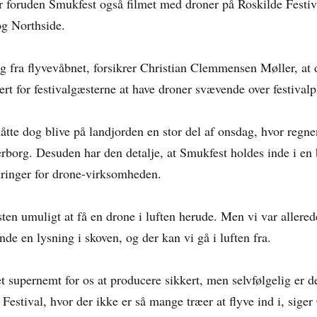
 foruden Smukfest også filmet med droner på Roskilde Festiv
g Northside.
g fra flyvevåbnet, forsikrer Christian Clemmensen Møller, at 
ert for festivalgæsterne at have droner svævende over festivalp
tte dog blive på landjorden en stor del af onsdag, hvor regne
rborg. Desuden har den detalje, at Smukfest holdes inde i en
dringer for drone-virksomheden.
sten umuligt at få en drone i luften herude. Men vi var allered
inde en lysning i skoven, og der kan vi gå i luften fra.
et supernemt for os at producere sikkert, men selvfølgelig er
Festival, hvor der ikke er så mange træer at flyve ind i, siger