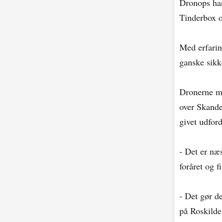
Dronops har
Tinderbox o
Med erfarin
ganske sikk
Dronerne må
over Skande
givet udfor
- Det er næ
foråret og f
- Det gør d
på Roskilde 