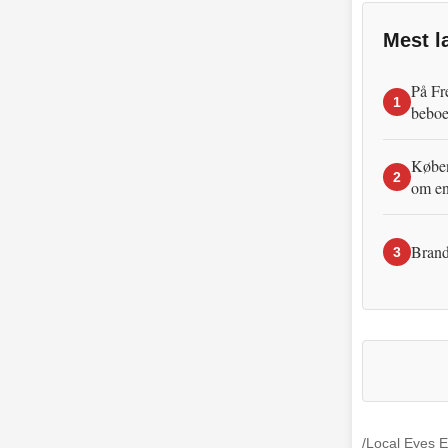
Mest l
På Fr
1
beboe
Københ
2
om en
Brand
3
/Local Eyes E