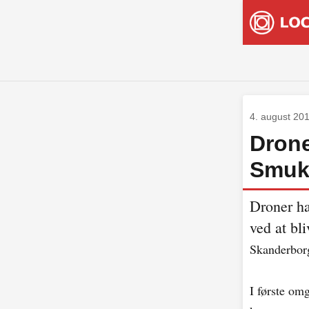
4. august 20
Drone
Smukf
Droner ha
ved at bli
Skanderborg
I første om