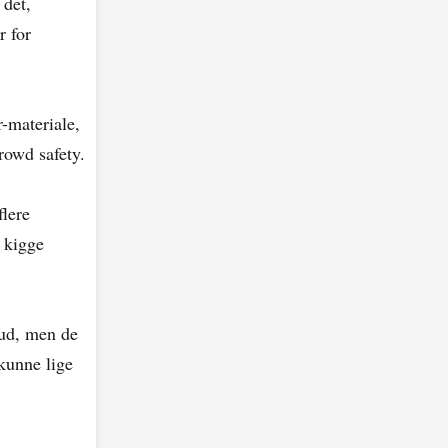
 det,
r for
-materiale,
rowd safety.
flere
t kigge
 ud, men de
kunne lige