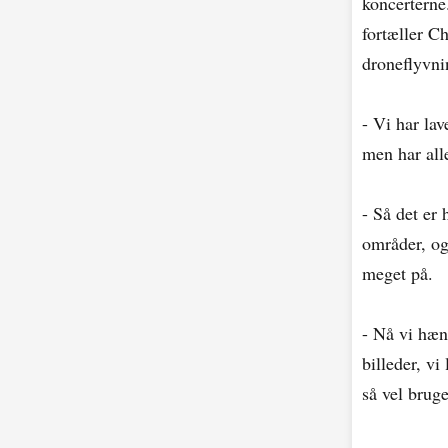
koncerterne
fortæller C
droneflyvni
- Vi har la
men har all
- Så det er 
områder, og
meget på.
- Nå vi hæn
billeder, v
så vel brug