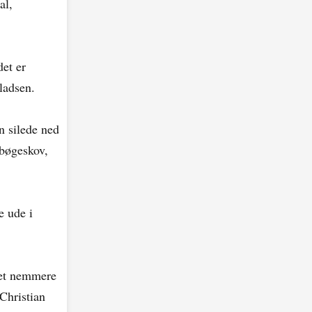
al,
det er
ladsen.
n silede ned
 bøgeskov,
e ude i
 det nemmere
 Christian