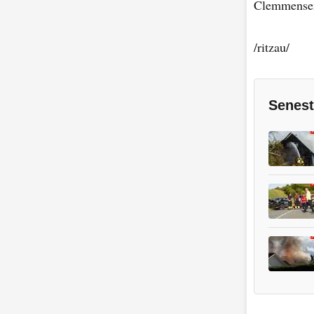
Clemmensen
/ritzau/
Senest