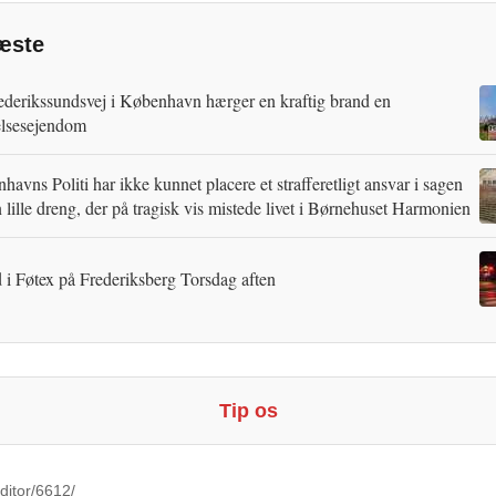
æste
ederikssundsvej i København hærger en kraftig brand en
lsesejendom
avns Politi har ikke kunnet placere et strafferetligt ansvar i sagen
 lille dreng, der på tragisk vis mistede livet i Børnehuset Harmonien
 i Føtex på Frederiksberg Torsdag aften
Tip os
ditor/6612/