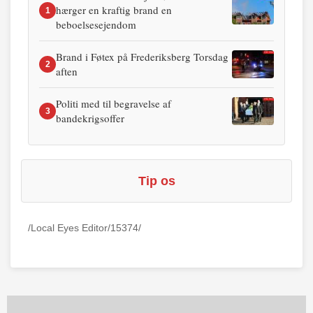
hærger en kraftig brand en
1
beboelsesejendom
Brand i Føtex på Frederiksberg Torsdag
2
aften
Politi med til begravelse af
3
bandekrigsoffer
Tip os
/Local Eyes Editor/15374/