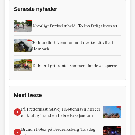
Seneste nyheder
Alvorligt færdselsuheld. To livsfarligt kvæstet.
30 brandfolk kæmper mod overtændt villa i
Hornbæk
To biler kørt frontal sammen, landevej spærret
Mest læste
På Frederikssundsvej i København hærger
1
en kraftig brand en beboelsesejendom
Brand i Føtex på Frederiksberg Torsdag
2