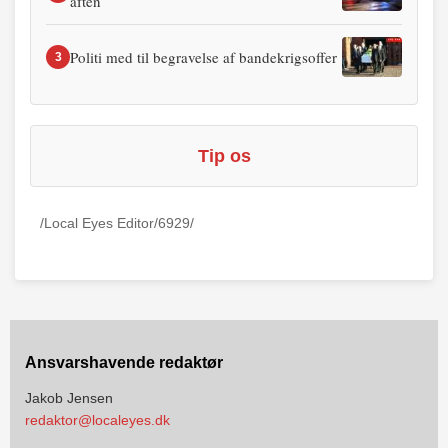
aften
Politi med til begravelse af bandekrigsoffer
3
Tip os
/Local Eyes Editor/6929/
Ansvarshavende redaktør
Jakob Jensen
redaktor@localeyes.dk