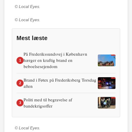
© Local Eyes.
© Local Eyes.
Mest læste
På Frederikssundsvej i København
hærger en kraftig brand en
1
beboelsesejendom
Brand i Føtex på Frederiksberg Torsdag
2
aften
Politi med til begravelse af
3
bandekrigsoffer
© Local Eyes.