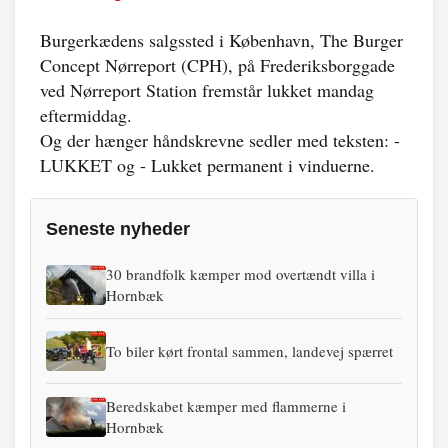
Burgerkædens salgssted i København, The Burger
Concept Nørreport (CPH), på Frederiksborggade
ved Nørreport Station fremstår lukket mandag
eftermiddag.
Og der hænger håndskrevne sedler med teksten: -
LUKKET og - Lukket permanent i vinduerne.
Seneste nyheder
30 brandfolk kæmper mod overtændt villa i
Hornbæk
To biler kørt frontal sammen, landevej spærret
Beredskabet kæmper med flammerne i
Hornbæk