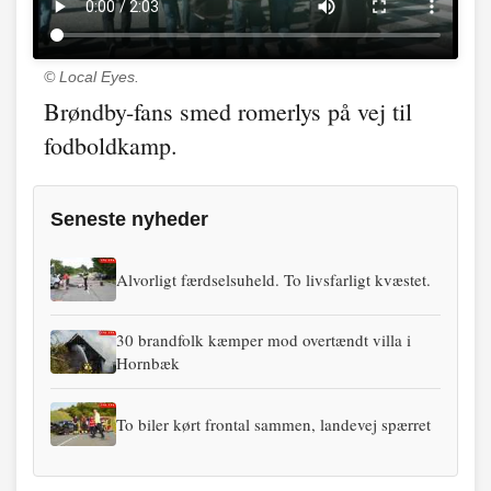
© Local Eyes.
Brøndby-fans smed romerlys på vej til
fodboldkamp.
Seneste nyheder
Alvorligt færdselsuheld. To livsfarligt kvæstet.
30 brandfolk kæmper mod overtændt villa i
Hornbæk
To biler kørt frontal sammen, landevej spærret