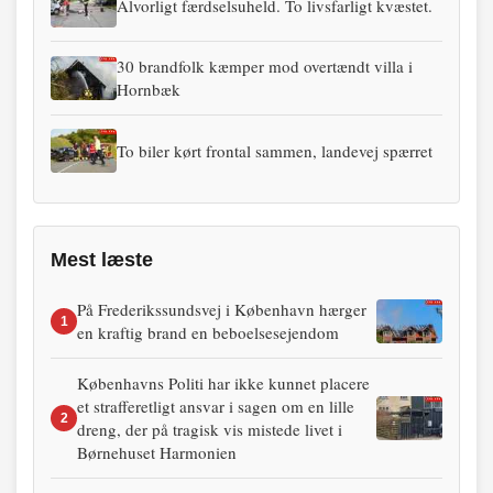
Alvorligt færdselsuheld. To livsfarligt kvæstet.
30 brandfolk kæmper mod overtændt villa i
Hornbæk
To biler kørt frontal sammen, landevej spærret
Mest læste
På Frederikssundsvej i København hærger
1
en kraftig brand en beboelsesejendom
Københavns Politi har ikke kunnet placere
et strafferetligt ansvar i sagen om en lille
2
dreng, der på tragisk vis mistede livet i
Børnehuset Harmonien