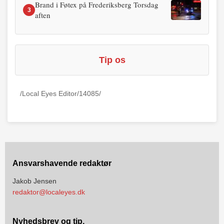
Brand i Føtex på Frederiksberg Torsdag
3
aften
Tip os
/Local Eyes Editor/14085/
Ansvarshavende redaktør
Jakob Jensen
redaktor@localeyes.dk
Nyhedsbrev og tip,