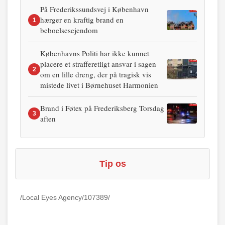
På Frederikssundsvej i København
hærger en kraftig brand en
1
beboelsesejendom
Københavns Politi har ikke kunnet
placere et strafferetligt ansvar i sagen
2
om en lille dreng, der på tragisk vis
mistede livet i Børnehuset Harmonien
Brand i Føtex på Frederiksberg Torsdag
3
aften
Tip os
/Local Eyes Agency/107389/