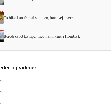
To biler kørt frontal sammen, landevej spærret
Beredskabet kæmper med flammerne i Hornbæk
leder og videoer
s.
s.
s.