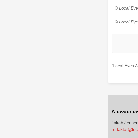
© Local Eye
© Local Eye
/Local Eyes 
Ansvarsha
Jakob Jense
redaktor@loc