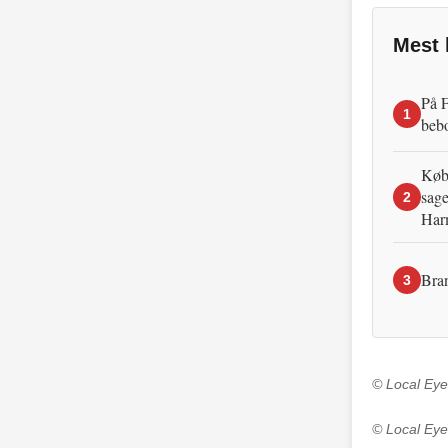
Mest 
På F
1
beb
Købe
sage
2
Har
Bran
3
© Local Eye
© Local Eye