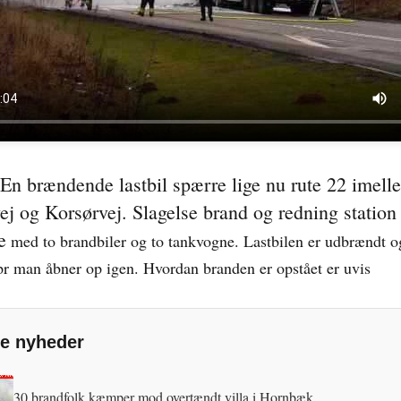
.
 En brændende lastbil spærre lige nu rute 22 imell
ej og Korsørvej. Slagelse brand og redning station
e
med to brandbiler og to tankvogne. Lastbilen er udbrændt og
pr man åbner op igen. Hvordan branden er opstået er uvis
e nyheder
30 brandfolk kæmper mod overtændt villa i Hornbæk