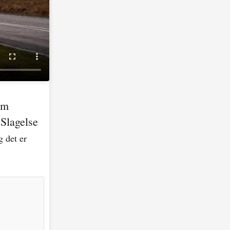
em
 Slagelse
 det er