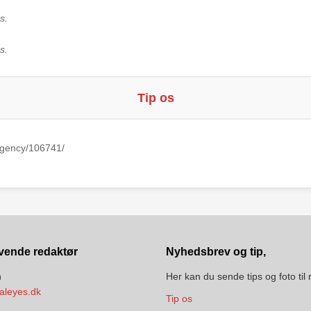
s.
s.
Tip os
Agency/106741/
vende redaktør
Nyhedsbrev og tip,
n
Her kan du sende tips og foto til
aleyes.dk
Tip os