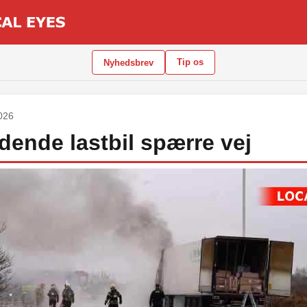
Tip os
Nyhedsbrev
2026
ende lastbil spærre vej