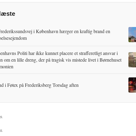
læste
rederikssundsvej i København hærger en kraftig brand en
oelsesejendom
nhavns Politi har ikke kunnet placere et strafferetligt ansvar i
n om en lille dreng, der på tragisk vis mistede livet i Børnehuset
monien
d i Føtex på Frederiksberg Torsdag aften
s.
s.