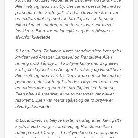
kørt galt i krydset ved Amager Landevej og Randkløve
Alle i retning mod Tårnby. Det var en personbil med to
personer i, der kørte galt, da den i krydset kørte over
en midterrabat og med høj fart fløj ind i en husmur.
Bilen blev så smadret, at de to personer var blevet
fastklemt. Bilen var meldt stjålet og de to biltyve er
alvorligt kvæstede.
© Local Eyes.
To biltyve kørte mandag aften kørt galt i
krydset ved Amager Landevej og Randkløve Alle i
retning mod Tårnby ... To biltyve kørte mandag aften
kørt galt i krydset ved Amager Landevej og Randkløve
Alle i retning mod Tårnby. Det var en personbil med to
personer i, der kørte galt, da den i krydset kørte over
en midterrabat og med høj fart fløj ind i en husmur.
Bilen blev så smadret, at de to personer var blevet
fastklemt. Bilen var meldt stjålet og de to biltyve er
alvorligt kvæstede.
© Local Eyes.
To biltyve kørte mandag aften kørt galt i
krydset ved Amager Landevej og Randkløve Alle i
retning mod Tårnby ... To biltyve kørte mandag aften