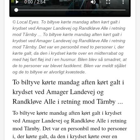
© Local Eyes.
To biltyve kørte mandag aften kørt galt i
krydset ved Amager Landevej og Randkløve Alle i retning
mod Tårnby ... To biltyve kørte mandag aften kørt galt i
krydset ved Amager Landevej og Randkløve Alle i retning
mod Tårnby. Det var en personbil med to personer i, der
kørte galt, da den i krydset kørte over en midterrabat og
med høj fart fløj ind i en husmur. Bilen blev så smadret, at
de to personer var blevet fastklemt. Bilen var meldt stjålet
og de to biltyve er alvorligt kvæstede.
To biltyve kørte mandag aften kørt galt i
krydset ved Amager Landevej og
Randkløve Alle i retning mod Tårnby ...
To biltyve kørte mandag aften kørt galt i krydset
ved Amager Landevej og Randkløve Alle i retning
mod Tårnby. Det var en personbil med to personer
i, der kørte galt, da den i krydset kørte over en