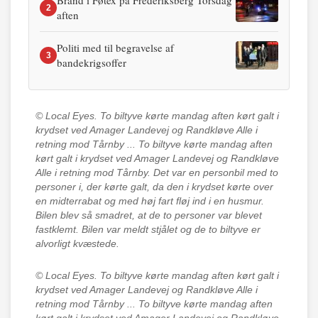
Brand i Føtex på Frederiksberg Torsdag
2
aften
Politi med til begravelse af
3
bandekrigsoffer
© Local Eyes.
To biltyve kørte mandag aften kørt galt i
krydset ved Amager Landevej og Randkløve Alle i
retning mod Tårnby ... To biltyve kørte mandag aften
kørt galt i krydset ved Amager Landevej og Randkløve
Alle i retning mod Tårnby. Det var en personbil med to
personer i, der kørte galt, da den i krydset kørte over
en midterrabat og med høj fart fløj ind i en husmur.
Bilen blev så smadret, at de to personer var blevet
fastklemt. Bilen var meldt stjålet og de to biltyve er
alvorligt kvæstede.
© Local Eyes.
To biltyve kørte mandag aften kørt galt i
krydset ved Amager Landevej og Randkløve Alle i
retning mod Tårnby ... To biltyve kørte mandag aften