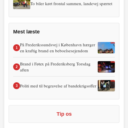
To biler kørt frontal sammen, landevej spærret
Mest læste
På Frederikssundsvej i København hærger
1
en kraftig brand en beboelsesejendom
Brand i Føtex på Frederiksberg Torsdag
2
aften
Politi med til begravelse af bandekrigsoffer
3
Tip os