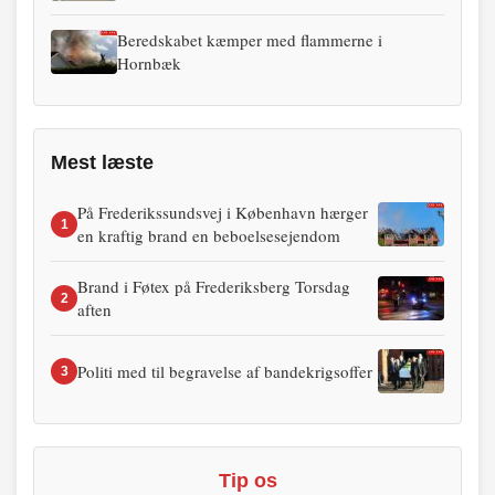
Beredskabet kæmper med flammerne i
Hornbæk
Mest læste
På Frederikssundsvej i København hærger
1
en kraftig brand en beboelsesejendom
Brand i Føtex på Frederiksberg Torsdag
2
aften
Politi med til begravelse af bandekrigsoffer
3
Tip os