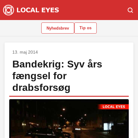
Tip os
Nyhedsbrev
13. maj 2014
Bandekrig: Syv års
fængsel for
drabsforsøg