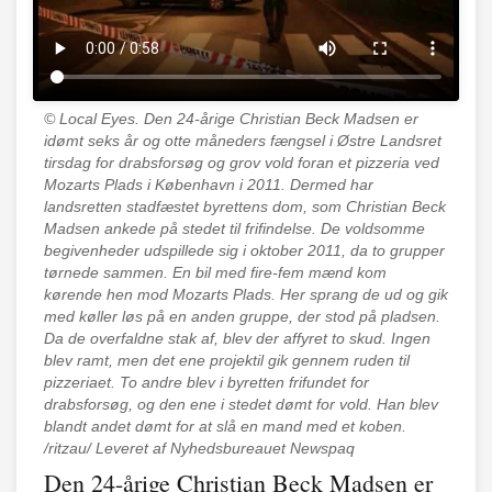
© Local Eyes.
Den 24-årige Christian Beck Madsen er
idømt seks år og otte måneders fængsel i Østre Landsret
tirsdag for drabsforsøg og grov vold foran et pizzeria ved
Mozarts Plads i København i 2011. Dermed har
landsretten stadfæstet byrettens dom, som Christian Beck
Madsen ankede på stedet til frifindelse. De voldsomme
begivenheder udspillede sig i oktober 2011, da to grupper
tørnede sammen. En bil med fire-fem mænd kom
kørende hen mod Mozarts Plads. Her sprang de ud og gik
med køller løs på en anden gruppe, der stod på pladsen.
Da de overfaldne stak af, blev der affyret to skud. Ingen
blev ramt, men det ene projektil gik gennem ruden til
pizzeriaet. To andre blev i byretten frifundet for
drabsforsøg, og den ene i stedet dømt for vold. Han blev
blandt andet dømt for at slå en mand med et koben.
/ritzau/ Leveret af Nyhedsbureauet Newspaq
Den 24-årige Christian Beck Madsen er