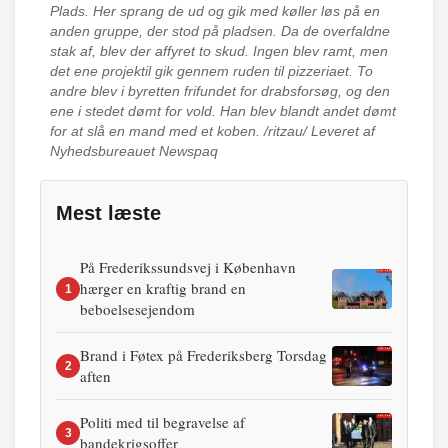
Plads. Her sprang de ud og gik med køller løs på en
anden gruppe, der stod på pladsen. Da de overfaldne
stak af, blev der affyret to skud. Ingen blev ramt, men
det ene projektil gik gennem ruden til pizzeriaet. To
andre blev i byretten frifundet for drabsforsøg, og den
ene i stedet dømt for vold. Han blev blandt andet dømt
for at slå en mand med et koben. /ritzau/ Leveret af
Nyhedsbureauet Newspaq
Mest læste
På Frederikssundsvej i København
hærger en kraftig brand en
1
beboelsesejendom
Brand i Føtex på Frederiksberg Torsdag
2
aften
Politi med til begravelse af
3
bandekrigsoffer