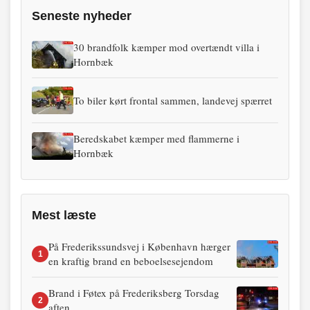
Seneste nyheder
30 brandfolk kæmper mod overtændt villa i
Hornbæk
To biler kørt frontal sammen, landevej spærret
Beredskabet kæmper med flammerne i
Hornbæk
Mest læste
På Frederikssundsvej i København hærger
1
en kraftig brand en beboelsesejendom
Brand i Føtex på Frederiksberg Torsdag
2
aften