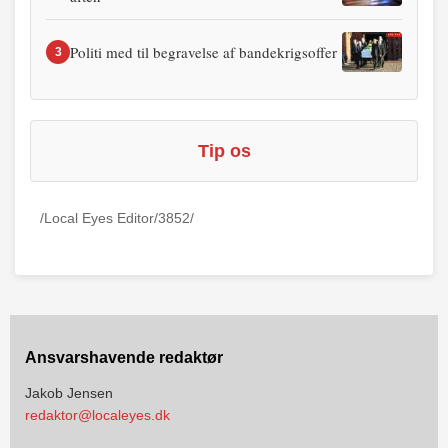
Politi med til begravelse af bandekrigsoffer
3
Tip os
/Local Eyes Editor/3852/
Ansvarshavende redaktør
Jakob Jensen
redaktor@localeyes.dk