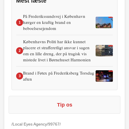
Mest læste
På Frederikssundsvej i København
hærger en kraftig brand en
1
beboelsesejendom
Københavns Politi har ikke kunnet
placere et strafferetligt ansvar i sagen
2
om en lille dreng, der på tragisk vis
mistede livet i Børnehuset Harmonien
Brand i Føtex på Frederiksberg Torsdag
3
aften
Tip os
/Local Eyes Agency/99767/